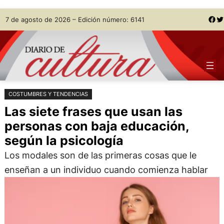
Saltar
Skip
Facebook
Twitter
7 de agosto de 2026 – Edición número: 6141
al
to
contenido
content
COSTUMBRES Y TENDENCIAS
Las siete frases que usan las
personas con baja educación,
según la psicología
Los modales son de las primeras cosas que le
enseñan a un individuo cuando comienza hablar