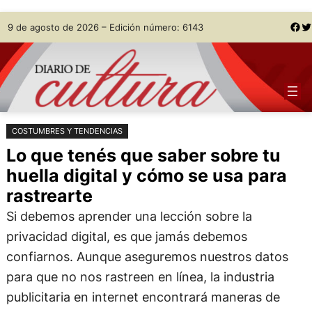
Saltar
Skip
Facebook
Twitter
9 de agosto de 2026 – Edición número: 6143
al
to
contenido
content
COSTUMBRES Y TENDENCIAS
Lo que tenés que saber sobre tu
huella digital y cómo se usa para
rastrearte
Si debemos aprender una lección sobre la
privacidad digital, es que jamás debemos
confiarnos. Aunque aseguremos nuestros datos
para que no nos rastreen en línea, la industria
publicitaria en internet encontrará maneras de