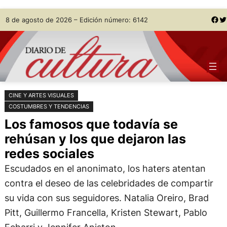
Saltar
Skip
Facebook
Twitter
8 de agosto de 2026 – Edición número: 6142
al
to
contenido
content
CINE Y ARTES VISUALES
COSTUMBRES Y TENDENCIAS
Los famosos que todavía se
rehúsan y los que dejaron las
redes sociales
Escudados en el anonimato, los haters atentan
contra el deseo de las celebridades de compartir
su vida con sus seguidores. Natalia Oreiro, Brad
Pitt, Guillermo Francella, Kristen Stewart, Pablo