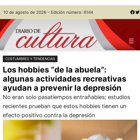
Saltar
Skip
Facebook
Twitter
10 de agosto de 2026 – Edición número: 6144
al
to
contenido
content
COSTUMBRES Y TENDENCIAS
Los hobbies “de la abuela”:
algunas actividades recreativas
ayudan a prevenir la depresión
No eran solo pasatiempos entrañables; estudios
recientes prueban que estos hobbies tienen un
efecto positivo contra la depresión