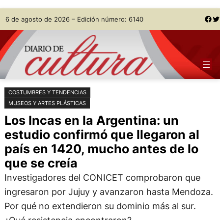
Saltar
Skip
Facebook
Twitter
6 de agosto de 2026 – Edición número: 6140
al
to
contenido
content
COSTUMBRES Y TENDENCIAS
MUSEOS Y ARTES PLÁSTICAS
Los Incas en la Argentina: un
estudio confirmó que llegaron al
país en 1420, mucho antes de lo
que se creía
Investigadores del CONICET comprobaron que
ingresaron por Jujuy y avanzaron hasta Mendoza.
Por qué no extendieron su dominio más al sur.