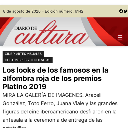
Saltar
Skip
Facebook
Twitter
8 de agosto de 2026 – Edición número: 6142
al
to
contenido
content
CINE Y ARTES VISUALES
COSTUMBRES Y TENDENCIAS
Los looks de los famosos en la
alfombra roja de los premios
Platino 2019
MIRÁ LA GALERÍA DE IMÁGENES. Araceli
González, Toto Ferro, Juana Viale y las grandes
figuras del cine iberoamericano desfilaron en la
antesala a la ceremonia de entrega de las