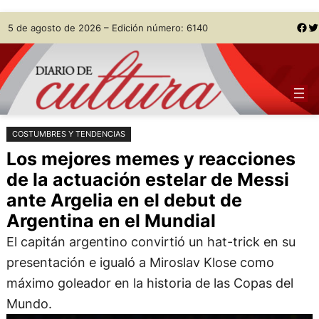
Saltar
Skip
Facebook
Twitter
5 de agosto de 2026 – Edición número: 6140
al
to
contenido
content
COSTUMBRES Y TENDENCIAS
Los mejores memes y reacciones
de la actuación estelar de Messi
ante Argelia en el debut de
Argentina en el Mundial
El capitán argentino convirtió un hat-trick en su
presentación e igualó a Miroslav Klose como
máximo goleador en la historia de las Copas del
Mundo.