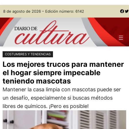
Saltar
Skip
Facebook
Twitter
8 de agosto de 2026 – Edición número: 6142
al
to
contenido
content
COSTUMBRES Y TENDENCIAS
Los mejores trucos para mantener
el hogar siempre impecable
teniendo mascotas
Mantener la casa limpia con mascotas puede ser
un desafío, especialmente si buscas métodos
libres de químicos. ¡Pero es posible!