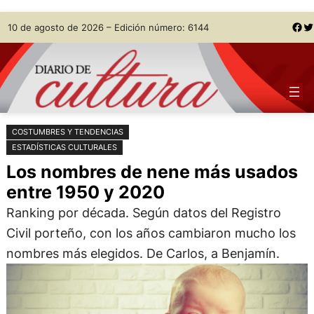
Saltar
Skip
Facebook
Twitter
10 de agosto de 2026 – Edición número: 6144
al
to
contenido
content
COSTUMBRES Y TENDENCIAS
ESTADÍSTICAS CULTURALES
Los nombres de nene más usados
entre 1950 y 2020
Ranking por década. Según datos del Registro
Civil porteño, con los años cambiaron mucho los
nombres más elegidos. De Carlos, a Benjamín.