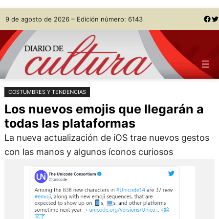
Saltar
Skip
Facebook
Twitter
9 de agosto de 2026 – Edición número: 6143
al
to
contenido
content
COSTUMBRES Y TENDENCIAS
Los nuevos emojis que llegarán a
todas las plataformas
La nueva actualización de iOS trae nuevos gestos
con las manos y algunos íconos curiosos