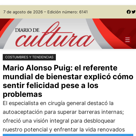
Saltar
Skip
Facebook
Twitter
7 de agosto de 2026 – Edición número: 6141
al
to
contenido
content
COSTUMBRES Y TENDENCIAS
Mario Alonso Puig: el referente
mundial de bienestar explicó cómo
sentir felicidad pese a los
problemas
El especialista en cirugía general destacó la
autoaceptación para superar barreras internas;
ofreció una visión integral para desbloquear
nuestro potencial y enfrentar la vida renovados