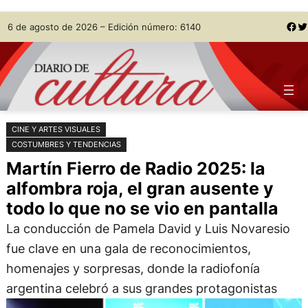
Saltar
Skip
Facebook
Twitter
6 de agosto de 2026 – Edición número: 6140
al
to
contenido
content
CINE Y ARTES VISUALES
COSTUMBRES Y TENDENCIAS
Martín Fierro de Radio 2025: la
alfombra roja, el gran ausente y
todo lo que no se vio en pantalla
La conducción de Pamela David y Luis Novaresio
fue clave en una gala de reconocimientos,
homenajes y sorpresas, donde la radiofonía
argentina celebró a sus grandes protagonistas