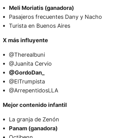
Meli Moriatis (ganadora)
Pasajeros frecuentes Dany y Nacho
Turista en Buenos Aires
X más influyente
@Therealbuni
@Juanita Cervio
@GordoDan_
@ElTrumpista
@ArrepentidosLLA
Mejor contenido infantil
La granja de Zenón
Panam (ganadora)
Octibenn