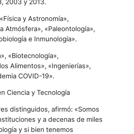
3, 2003 y 2013.
«Física y Astronomía»,
la Atmósfera», «Paleontología»,
obiología e Inmunología».
», «Biotecnología»,
los Alimentos», «Ingenierías»,
andemia COVID-19».
res distinguidos, afirmó: «Somos
nstituciones y a decenas de miles
nología y si bien tenemos