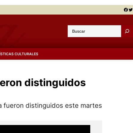
Facebook
Twitter
B
u
s
c
ÍSTICAS CULTURALES
a
r
ueron distinguidos
a fueron distinguidos este martes