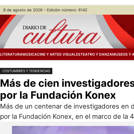
Saltar
Skip
8 de agosto de 2026 – Edición número: 6142
al
to
contenido
content
LITERATURA
MÚSICA
CINE Y ARTES VISUALES
TEATRO Y DANZA
MUSEOS Y 
COSTUMBRES Y TENDENCIAS
Más de cien investigadores
por la Fundación Konex
Más de un centenar de investigadores en di
por la Fundación Konex, en el marco de la 