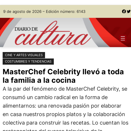
Saltar
Skip
Facebook
Twitter
9 de agosto de 2026 – Edición número: 6143
al
to
contenido
content
CINE Y ARTES VISUALES
COSTUMBRES Y TENDENCIAS
MasterChef Celebrity llevó a toda
la familia a la cocina
A la par del fenómeno de MasterChef Celebrity, se
consumó un cambio radical en la forma de
alimentarnos: una renovada pasión por elaborar
en casa nuestros propios platos y la colaboración
colectiva para construir las recetas. Lo cuentan los