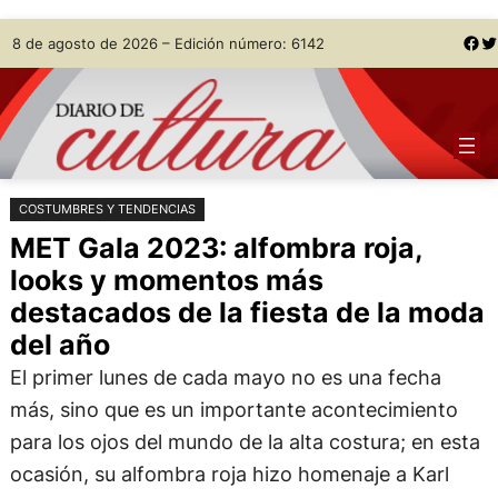
Saltar
Skip
Facebook
Twitter
8 de agosto de 2026 – Edición número: 6142
al
to
contenido
content
COSTUMBRES Y TENDENCIAS
MET Gala 2023: alfombra roja,
looks y momentos más
destacados de la fiesta de la moda
del año
El primer lunes de cada mayo no es una fecha
más, sino que es un importante acontecimiento
para los ojos del mundo de la alta costura; en esta
ocasión, su alfombra roja hizo homenaje a Karl