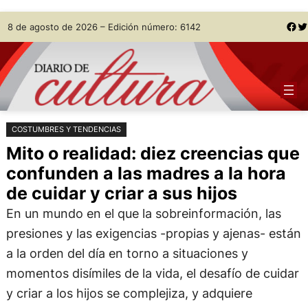
Saltar
Skip
Facebook
Twitter
8 de agosto de 2026 – Edición número: 6142
al
to
contenido
content
COSTUMBRES Y TENDENCIAS
Mito o realidad: diez creencias que
confunden a las madres a la hora
de cuidar y criar a sus hijos
En un mundo en el que la sobreinformación, las
presiones y las exigencias -propias y ajenas- están
a la orden del día en torno a situaciones y
momentos disímiles de la vida, el desafío de cuidar
y criar a los hijos se complejiza, y adquiere