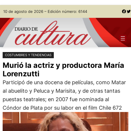
Saltar
Skip
Facebook
Twitter
10 de agosto de 2026 – Edición número: 6144
al
to
contenido
content
COSTUMBRES Y TENDENCIAS
Murió la actriz y productora María
Lorenzutti
Participó de una docena de películas, como Matar
al abuelito y Peluca y Marisita, y de otras tantas
puestas teatrales; en 2007 fue nominada al
Cóndor de Plata por su labor en el film Chile 672