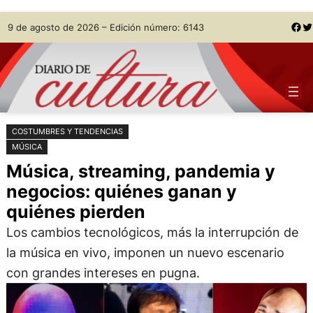
Saltar
Skip
Facebook
Twitter
9 de agosto de 2026 – Edición número: 6143
al
to
contenido
content
COSTUMBRES Y TENDENCIAS
MÚSICA
Música, streaming, pandemia y
negocios: quiénes ganan y
quiénes pierden
Los cambios tecnológicos, más la interrupción de
la música en vivo, imponen un nuevo escenario
con grandes intereses en pugna.