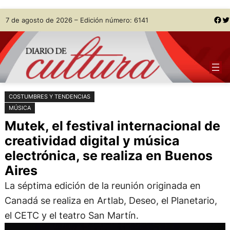
Saltar
Skip
Facebook
Twitter
7 de agosto de 2026 – Edición número: 6141
al
to
contenido
content
COSTUMBRES Y TENDENCIAS
MÚSICA
Mutek, el festival internacional de
creatividad digital y música
electrónica, se realiza en Buenos
Aires
La séptima edición de la reunión originada en
Canadá se realiza en Artlab, Deseo, el Planetario,
el CETC y el teatro San Martín.