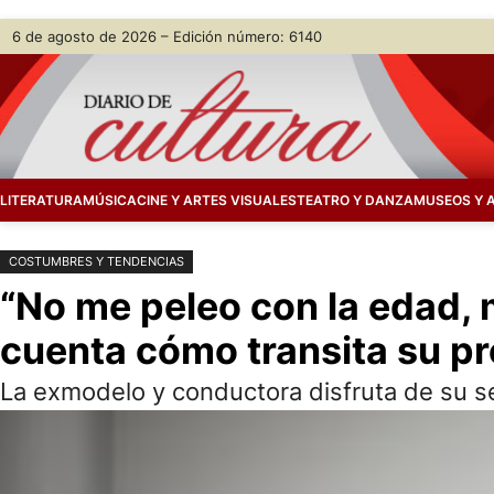
Saltar
Skip
6 de agosto de 2026 – Edición número: 6140
al
to
contenido
content
LITERATURA
MÚSICA
CINE Y ARTES VISUALES
TEATRO Y DANZA
MUSEOS Y 
COSTUMBRES Y TENDENCIAS
“No me peleo con la edad, 
cuenta cómo transita su p
La exmodelo y conductora disfruta de su sen