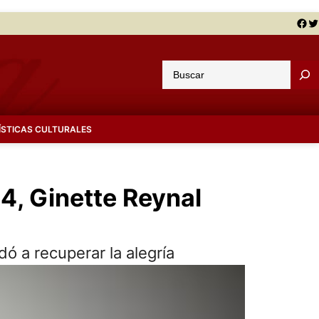
Facebook
Twitter
B
u
s
c
ÍSTICAS CULTURALES
a
r
64, Ginette Reynal
dó a recuperar la alegría