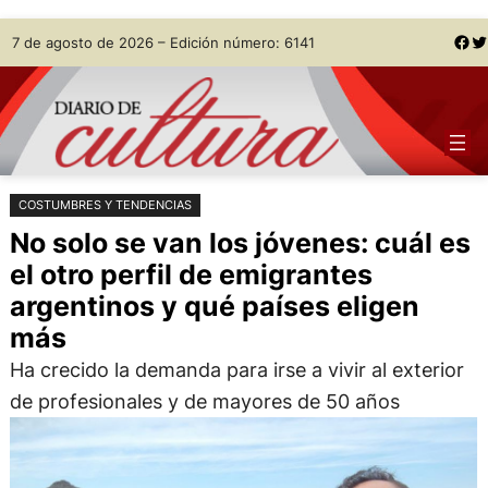
Saltar
Skip
Facebook
Twitter
7 de agosto de 2026 – Edición número: 6141
al
to
contenido
content
COSTUMBRES Y TENDENCIAS
No solo se van los jóvenes: cuál es
el otro perfil de emigrantes
argentinos y qué países eligen
más
Ha crecido la demanda para irse a vivir al exterior
de profesionales y de mayores de 50 años