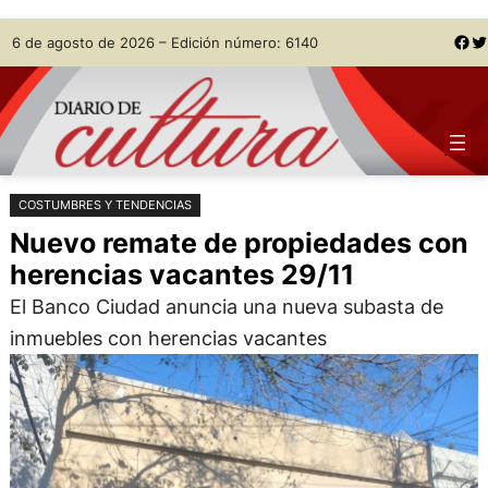
Saltar
Skip
Facebook
Twitter
6 de agosto de 2026 – Edición número: 6140
al
to
contenido
content
COSTUMBRES Y TENDENCIAS
Nuevo remate de propiedades con
herencias vacantes 29/11
El Banco Ciudad anuncia una nueva subasta de
inmuebles con herencias vacantes