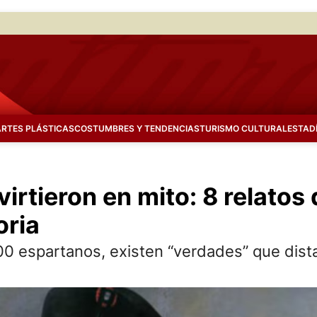
ARTES PLÁSTICAS
COSTUMBRES Y TENDENCIAS
TURISMO CULTURAL
ESTAD
irtieron en mito: 8 relatos
oria
00 espartanos, existen “verdades” que dis