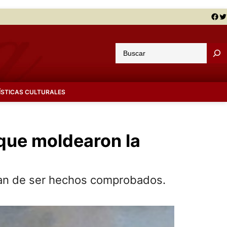
Facebook
Twitter
B
u
s
c
ÍSTICAS CULTURALES
a
r
 que moldearon la
tan de ser hechos comprobados.