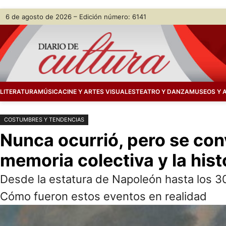
Saltar
Skip
6 de agosto de 2026 – Edición número: 6141
al
to
contenido
content
LITERATURA
MÚSICA
CINE Y ARTES VISUALES
TEATRO Y DANZA
MUSEOS Y 
COSTUMBRES Y TENDENCIAS
Nunca ocurrió, pero se conv
memoria colectiva y la hist
Desde la estatura de Napoleón hasta los 3
Cómo fueron estos eventos en realidad