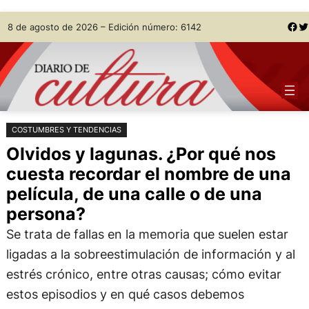
Saltar
Skip
Facebook
Twitter
8 de agosto de 2026 – Edición número: 6142
al
to
contenido
content
COSTUMBRES Y TENDENCIAS
Olvidos y lagunas. ¿Por qué nos
cuesta recordar el nombre de una
película, de una calle o de una
persona?
Se trata de fallas en la memoria que suelen estar
ligadas a la sobreestimulación de información y al
estrés crónico, entre otras causas; cómo evitar
estos episodios y en qué casos debemos