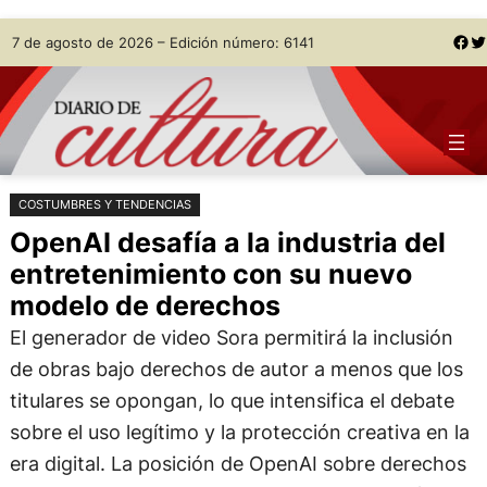
Saltar
Skip
Facebook
Twitter
7 de agosto de 2026 – Edición número: 6141
al
to
contenido
content
COSTUMBRES Y TENDENCIAS
OpenAI desafía a la industria del
entretenimiento con su nuevo
modelo de derechos
El generador de video Sora permitirá la inclusión
de obras bajo derechos de autor a menos que los
titulares se opongan, lo que intensifica el debate
sobre el uso legítimo y la protección creativa en la
era digital. La posición de OpenAI sobre derechos