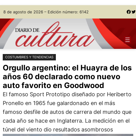
Saltar
Skip
Facebook
Twitter
8 de agosto de 2026 – Edición número: 6142
al
to
contenido
content
COSTUMBRES Y TENDENCIAS
Orgullo argentino: el Huayra de los
años 60 declarado como nuevo
auto favorito en Goodwood
El famoso Sport Prototipo diseñado por Heriberto
Pronello en 1965 fue galardonado en el más
famoso desfile de autos de carrera del mundo que
cada año se hace en Inglaterra. La medición en el
túnel del viento dio resultados asombrosos