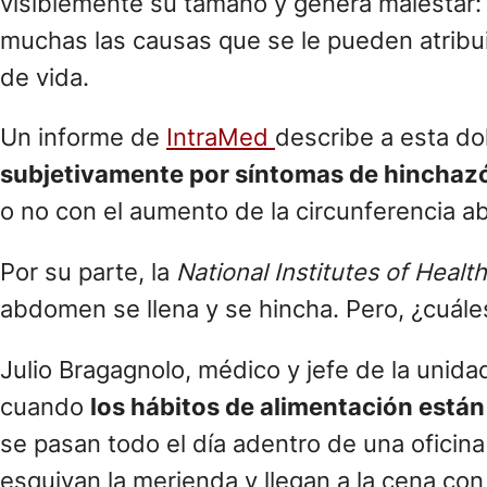
visiblemente su tamaño y genera malestar: 
muchas las causas que se le pueden atribuir
de vida.
Un informe de
IntraMed
describe a esta d
subjetivamente por síntomas de hinchazó
o no con el aumento de la circunferencia a
Por su parte, la
National Institutes of Health
abdomen se llena y se hincha. Pero, ¿cuál
Julio Bragagnolo, médico y jefe de la unid
cuando
los hábitos de alimentación está
se pasan todo el día adentro de una oficin
esquivan la merienda y llegan a la cena con