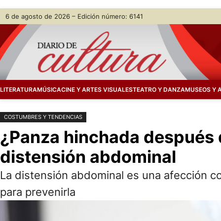
Saltar
Skip
6 de agosto de 2026 – Edición número: 6141
al
to
contenido
content
LITERATURA
MÚSICA
CINE Y ARTES VISUALES
TEATRO Y DANZA
MUSEOS Y 
COSTUMBRES Y TENDENCIAS
¿Panza hinchada después de
distensión abdominal
La distensión abdominal es una afección c
para prevenirla