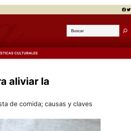
Facebook
Twitter
B
u
s
c
ÍSTICAS CULTURALES
a
r
aliviar la
ta de comida; causas y claves