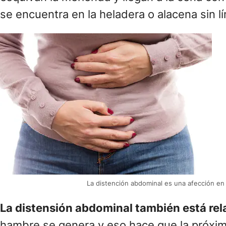
se encuentra en la heladera o alacena sin l
La distención abdominal es una afección en 
La distensión abdominal también está rel
hambre se genera y eso hace que la próxima 