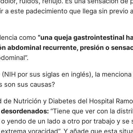
dolor, ruidos, reflujo. Es una sensación d
 a este padecimiento que llega sin previo a
olencia como
“una queja gastrointestinal h
n abdominal recurrente, presión o sensac
bdominal”.
(NIH por sus siglas en inglés), la menciona
es son sus causas?
ad de Nutrición y Diabetes del Hospital Ram
n desordenados:
“Tiene que ver con la dist
a o yendo de un lado a otro por trabajo y s
 extrema voracidad”, Y añade que esta situac