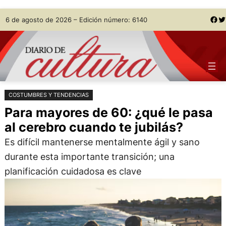
Saltar
Skip
Facebook
Twitter
6 de agosto de 2026 – Edición número: 6140
al
to
contenido
content
COSTUMBRES Y TENDENCIAS
Para mayores de 60: ¿qué le pasa
al cerebro cuando te jubilás?
Es difícil mantenerse mentalmente ágil y sano
durante esta importante transición; una
planificación cuidadosa es clave