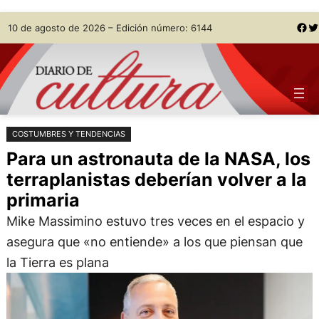
Saltar
Skip
Facebook
Twitter
10 de agosto de 2026 – Edición número: 6144
al
to
contenido
content
COSTUMBRES Y TENDENCIAS
Para un astronauta de la NASA, los
terraplanistas deberían volver a la
primaria
Mike Massimino estuvo tres veces en el espacio y
asegura que «no entiende» a los que piensan que
la Tierra es plana