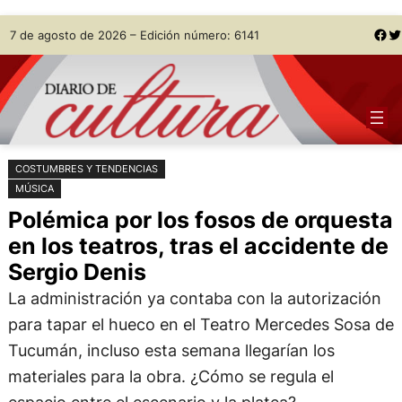
Saltar
Skip
Facebook
Twitter
7 de agosto de 2026 – Edición número: 6141
al
to
contenido
content
COSTUMBRES Y TENDENCIAS
MÚSICA
Polémica por los fosos de orquesta
en los teatros, tras el accidente de
Sergio Denis
La administración ya contaba con la autorización
para tapar el hueco en el Teatro Mercedes Sosa de
Tucumán, incluso esta semana llegarían los
materiales para la obra. ¿Cómo se regula el