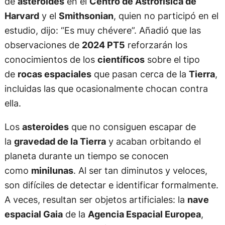
de
asteroides
en el
Centro de Astrofísica de
Harvard
y el
Smithsonian
, quien no participó en el
estudio, dijo: “Es muy chévere”. Añadió que las
observaciones de
2024 PT5
reforzarán los
conocimientos de los
científicos
sobre el tipo
de
rocas espaciales
que pasan cerca de la
Tierra
,
incluidas las que ocasionalmente chocan contra
ella.
Los
asteroides
que no consiguen escapar de
la
gravedad de la Tierra
y acaban orbitando el
planeta durante un tiempo se conocen
como
minilunas
. Al ser tan diminutos y veloces,
son difíciles de detectar e identificar formalmente.
A veces, resultan ser objetos artificiales: la
nave
espacial Gaia
de la
Agencia Espacial Europea
,