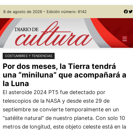
Saltar
Skip
Facebook
Twitter
8 de agosto de 2026 – Edición número: 6142
al
to
contenido
content
COSTUMBRES Y TENDENCIAS
Por dos meses, la Tierra tendrá
una “miniluna” que acompañará a
la Luna
El asteroide 2024 PT5 fue detectado por
telescopios de la NASA y desde este 29 de
septiembre se convierte temporalmente en un
“satélite natural” de nuestro planeta. Con solo 10
metros de longitud, este objeto celeste está en la