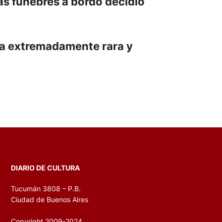
pas fúnebres a bordo decidió
ía extremadamente rara y
DIARIO DE CULTURA
Tucumán 3808 – P.B.
Ciudad de Buenos Aires
Copyright 2009-2024