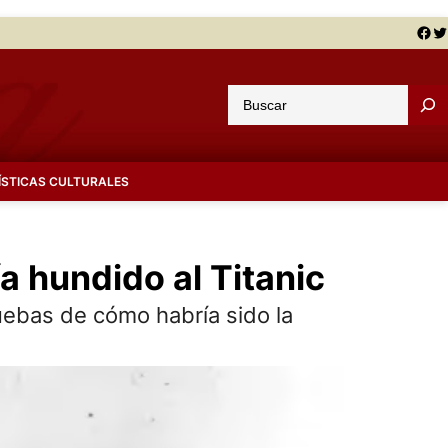
Facebook
Twitter
B
u
s
c
ÍSTICAS CULTURALES
a
r
a hundido al Titanic
uebas de cómo habría sido la