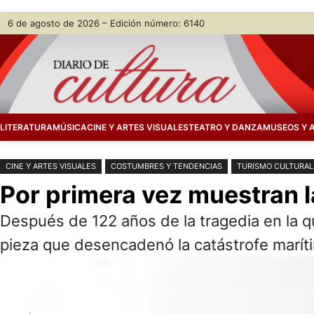
Saltar
Skip
6 de agosto de 2026 – Edición número: 6140
al
to
contenido
content
LITERATURA
MÚSICA
CINE Y ARTES VISUALES
TEATRO Y DANZA
MUSEOS Y 
CINE Y ARTES VISUALES
COSTUMBRES Y TENDENCIAS
TURISMO CULTURAL
Por primera vez muestran la
Después de 122 años de la tragedia en la q
pieza que desencadenó la catástrofe marít