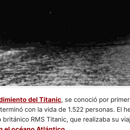
imiento del Titanic
, se conoció por primer
erminó con la vida de 1.522 personas. El he
co británico RMS Titanic, que realizaba su v
n el océano Atlántico
.