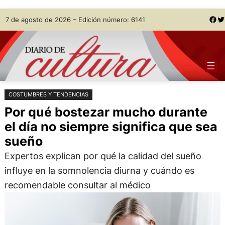
Saltar
Skip
Facebook
Twitter
7 de agosto de 2026 – Edición número: 6141
al
to
contenido
content
COSTUMBRES Y TENDENCIAS
Por qué bostezar mucho durante
el día no siempre significa que sea
sueño
Expertos explican por qué la calidad del sueño
influye en la somnolencia diurna y cuándo es
recomendable consultar al médico