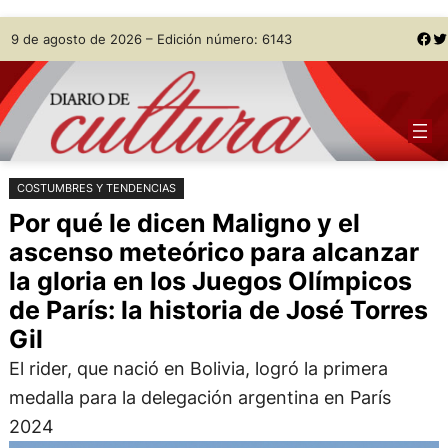
Saltar
Skip
Facebook
Twitter
9 de agosto de 2026 – Edición número: 6143
al
to
contenido
content
COSTUMBRES Y TENDENCIAS
Por qué le dicen Maligno y el
ascenso meteórico para alcanzar
la gloria en los Juegos Olímpicos
de París: la historia de José Torres
Gil
El rider, que nació en Bolivia, logró la primera
medalla para la delegación argentina en París
2024