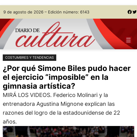
Saltar
Skip
Facebook
Twitter
9 de agosto de 2026 – Edición número: 6143
al
to
contenido
content
COSTUMBRES Y TENDENCIAS
¿Por qué Simone Biles pudo hacer
el ejercicio “imposible” en la
gimnasia artística?
MIRÁ LOS VIDEOS. Federico Molinari y la
entrenadora Agustina Mignone explican las
razones del logro de la estadounidense de 22
años.