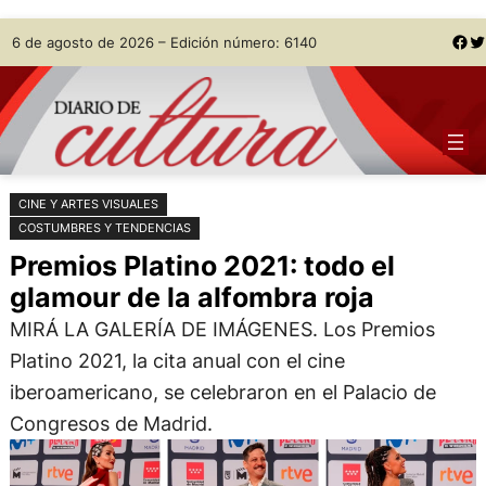
Saltar
Skip
Facebook
Twitter
6 de agosto de 2026 – Edición número: 6140
al
to
contenido
content
CINE Y ARTES VISUALES
COSTUMBRES Y TENDENCIAS
Premios Platino 2021: todo el
glamour de la alfombra roja
MIRÁ LA GALERÍA DE IMÁGENES. Los Premios
Platino 2021, la cita anual con el cine
iberoamericano, se celebraron en el Palacio de
Congresos de Madrid.