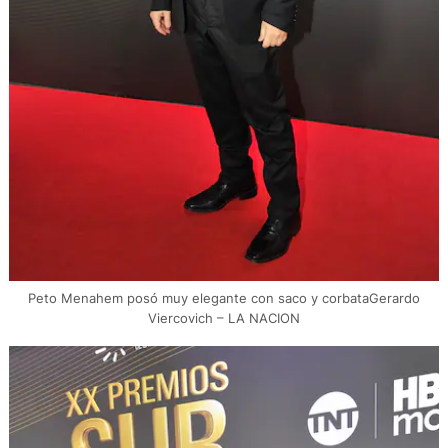
Peto Menahem posó muy elegante con saco y corbataGerardo
Viercovich – LA NACION