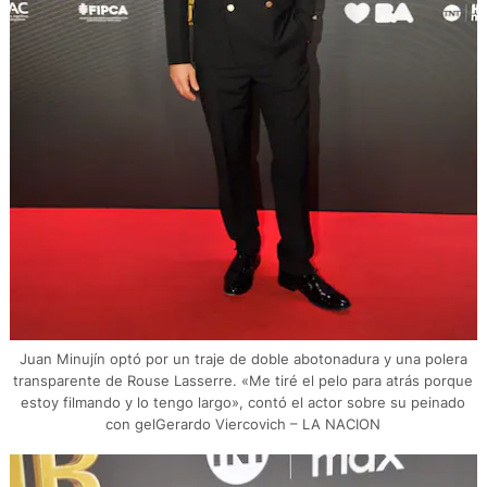
Juan Minujín optó por un traje de doble abotonadura y una polera
transparente de Rouse Lasserre. «Me tiré el pelo para atrás porque
estoy filmando y lo tengo largo», contó el actor sobre su peinado
con gelGerardo Viercovich – LA NACION