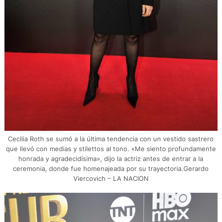
Cecilia Roth se sumó a la última tendencia con un vestido sastrero
que llevó con medias y stilettos al tono. «Me siento profundamente
honrada y agradecidísima», dijo la actriz antes de entrar a la
ceremonia, donde fue homenajeada por su trayectoria.Gerardo
Viercovich – LA NACION