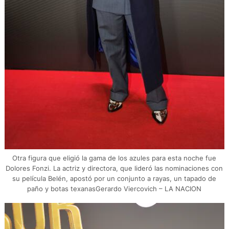
Otra figura que eligió la gama de los azules para esta noche fue
Dolores Fonzi. La actriz y directora, que lideró las nominaciones con
su película Belén, apostó por un conjunto a rayas, un tapado de
paño y botas texanasGerardo Viercovich – LA NACION