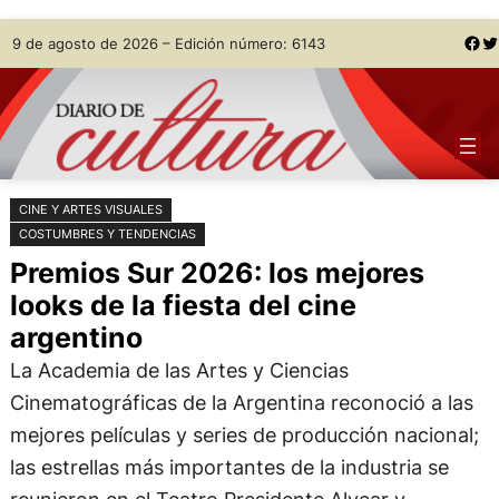
Saltar
Skip
Facebook
Twitter
9 de agosto de 2026 – Edición número: 6143
al
to
contenido
content
CINE Y ARTES VISUALES
COSTUMBRES Y TENDENCIAS
Premios Sur 2026: los mejores
looks de la fiesta del cine
argentino
La Academia de las Artes y Ciencias
Cinematográficas de la Argentina reconoció a las
mejores películas y series de producción nacional;
las estrellas más importantes de la industria se