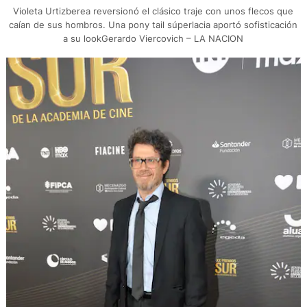
Violeta Urtizberea reversionó el clásico traje con unos flecos que
caían de sus hombros. Una pony tail súperlacia aportó sofisticación
a su lookGerardo Viercovich – LA NACION