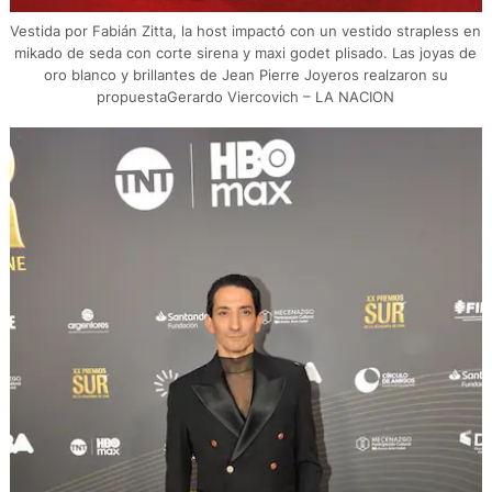
Vestida por Fabián Zitta, la host impactó con un vestido strapless en
mikado de seda con corte sirena y maxi godet plisado. Las joyas de
oro blanco y brillantes de Jean Pierre Joyeros realzaron su
propuestaGerardo Viercovich – LA NACION