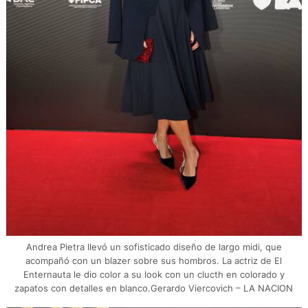
Andrea Pietra llevó un sofisticado diseño de largo midi, que
acompañó con un blazer sobre sus hombros. La actriz de El
Enternauta le dio color a su look con un clucth en colorado y
zapatos con detalles en blanco.Gerardo Viercovich – LA NACION