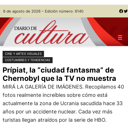
Saltar
Skip
Facebook
Twitter
6 de agosto de 2026 – Edición número: 6140
al
to
contenido
content
CINE Y ARTES VISUALES
COSTUMBRES Y TENDENCIAS
Prípiat, la “ciudad fantasma” de
Chernobyl que la TV no muestra
MIRÁ LA GALERÍA DE IMÁGENES. Recopilamos 40
fotos realmente increíbles sobre cómo está
actualmente la zona de Ucrania sacudida hace 33
años por un accidente nuclear. Cada vez más
turistas llegan atraídos por la serie de HBO.