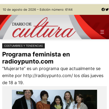
Saltar
Skip
Facebook
Twitter
10 de agosto de 2026 – Edición número: 6144
al
to
contenido
content
COSTUMBRES Y TENDENCIAS
Programa feminista en
radioypunto.com
“Mujerarte” es un programa que actualmente se
emite por http://radioypunto.com/ los días jueves
de 18 a 19.