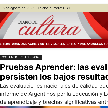
Saltar
Skip
6 de agosto de 2026 – Edición número: 6141
al
to
contenido
content
LITERATURA
MÚSICA
CINE Y ARTES VISUALES
TEATRO Y DANZA
MUSEOS Y 
COSTUMBRES Y TENDENCIAS
Pruebas Aprender: las eval
persisten los bajos result
Las evaluaciones nacionales de calidad edu
informe de Argentinos por la Educación y E
de aprendizaje y brechas significativas ent