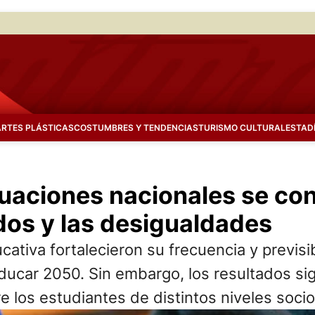
ARTES PLÁSTICAS
COSTUMBRES Y TENDENCIAS
TURISMO CULTURAL
ESTAD
uaciones nacionales se con
ados y las desigualdades
cativa fortalecieron su frecuencia y previs
ducar 2050. Sin embargo, los resultados si
re los estudiantes de distintos niveles soc