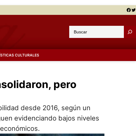
Facebook
Twitter
B
u
s
c
ÍSTICAS CULTURALES
a
r
solidaron, pero
ibilidad desde 2016, según un
guen evidenciando bajos niveles
ioeconómicos.