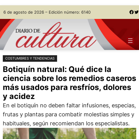
Saltar
Skip
Facebook
Twitter
6 de agosto de 2026 – Edición número: 6140
al
to
contenido
content
COSTUMBRES Y TENDENCIAS
Botiquín natural: Qué dice la
ciencia sobre los remedios caseros
más usados para resfríos, dolores
y acidez
En el botiquín no deben faltar infusiones, especias,
frutas y plantas para combatir molestias simples y
habituales, según recomiendan los especialistas.