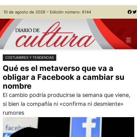
Saltar
Skip
Facebook
Twitter
10 de agosto de 2026 – Edición número: 6144
al
to
contenido
content
COSTUMBRES Y TENDENCIAS
Qué es el metaverso que va a
obligar a Facebook a cambiar su
nombre
El cambio podría producirse la semana que viene,
si bien la compañía ni «confirma ni desmiente»
rumores