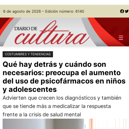
Saltar
Skip
Facebook
Twitter
6 de agosto de 2026 – Edición número: 6140
al
to
contenido
content
COSTUMBRES Y TENDENCIAS
Qué hay detrás y cuándo son
necesarios: preocupa el aumento
del uso de psicofármacos en niños
y adolescentes
Advierten que crecen los diagnósticos y también
que se tiende más a medicalizar la respuesta
frente a la crisis de salud mental