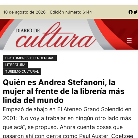
Saltar
Skip
Facebook
Twitter
10 de agosto de 2026 – Edición número: 6144
al
to
contenido
content
COSTUMBRES Y TENDENCIAS
LITERATURA
TURISMO CULTURAL
Quién es Andrea Stefanoni, la
mujer al frente de la librería más
linda del mundo
Empezó de abajo en El Ateneo Grand Splendid en
2001: “No voy a trabajar en ningún otro lado más
que acá”, se propuso. Ahora cuenta cosas que
pasaron ahí con gente como Paul Auster, Coetzee