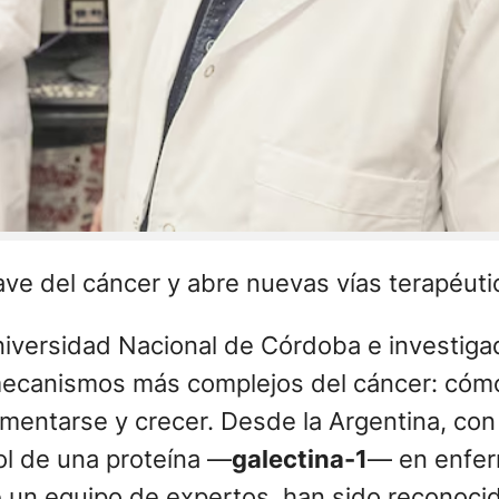
ve del cáncer y abre nuevas vías terapéutic
Universidad Nacional de Córdoba e investig
mecanismos más complejos del cáncer: cómo
mentarse y crecer. Desde la Argentina, con 
ol de una proteína —
galectina-1
— en enfe
de un equipo de expertos, han sido reconoci