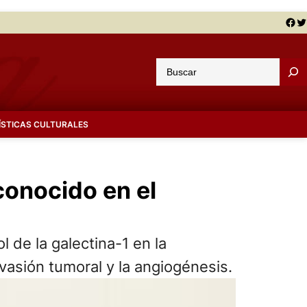
Facebook
Twitter
B
u
s
c
ÍSTICAS CULTURALES
a
r
conocido en el
 de la galectina-1 en la
evasión tumoral y la angiogénesis.