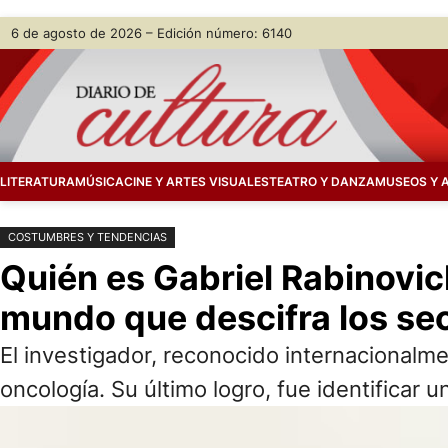
Saltar
Skip
6 de agosto de 2026 – Edición número: 6140
al
to
contenido
content
LITERATURA
MÚSICA
CINE Y ARTES VISUALES
TEATRO Y DANZA
MUSEOS Y 
COSTUMBRES Y TENDENCIAS
Quién es Gabriel Rabinovich
mundo que descifra los sec
El investigador, reconocido internacionalmen
oncología. Su último logro, fue identificar 