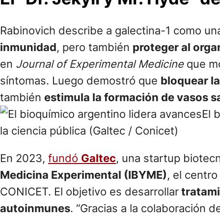
Rabinovich describe a galectina-1 como un
inmunidad
, pero también
proteger al org
en
Journal of Experimental Medicine
que mo
síntomas. Luego demostró que
bloquear la
también
estimula la formación de vasos 
El 
la ciencia pública (Galtec / Conicet)
En 2023,
fundó
Galtec
, una startup biotec
Medicina Experimental (IBYME)
, el centr
CONICET. El objetivo es desarrollar
tratami
autoinmunes
. “Gracias a la colaboración 