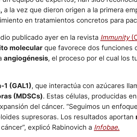
s,
a la vez que dieron origen a la primera e
imiento en tratamientos concretos para pac
dio publicado ayer en la revista
Immunity
(C
ito molecular
que favorece dos funciones cr
la
angiogénesis
, el proceso por el cual los
a-1 (GAL1)
, que interactúa con azúcares ll
soras (MDSCs)
. Estas células, producidas e
a expansión del cáncer. “Seguimos un enfoq
ieloides supresoras. Los resultados aportan
 cáncer”, explicó Rabinovich a
Infobae
.