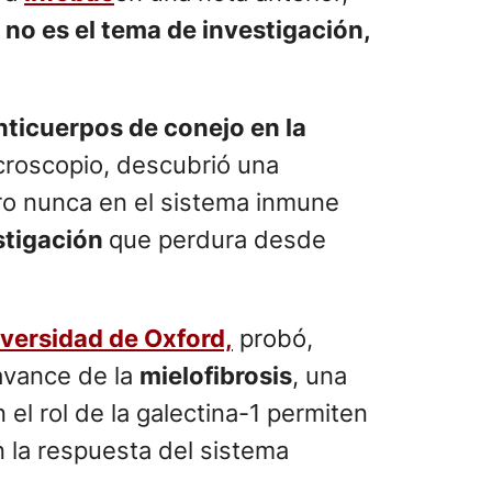
l no es el tema de investigación,
nticuerpos de conejo en la
croscopio, descubrió una
ero nunca en el sistema inmune
estigación
que perdura desde
versidad de Oxford,
probó,
 avance de la
mielofibrosis
, una
el rol de la galectina-1 permiten
 la respuesta del sistema