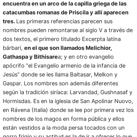
encuentra en un arco de la capilla griega de las
catacumbas romanas de Priscila y allí aparecen
tres.
Las primeras referencias parecen sus
nombres pueden remontarse al siglo V a través de
dos textos, el primero titulado Excerpta latina
bárbari,
en el que son llamados Melichior,
Gathaspa y Bithisare
a; y en otro evangelio
apócrifo “el Evangelio armenio de la infancia de
Jesús” donde se les llama Baltasar, Melkon y
Gaspar. Los nombres son además diferentes
según la tradición siríaca: Larvandad, Gushnasaf y
Hormisdas. Es en la iglesia de San Apolinar Nuovo,
en Rávena (Italia) donde se lee por primera vez los
nombres de los magos en forma pública y ellos
están vestidos a la moda persa tocados con un
gorro frigio y su actitud es la de ir a ofrecer lo que