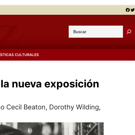
Facebook
Twitter
B
u
s
c
ÍSTICAS CULTURALES
a
r
n la nueva exposición
o Cecil Beaton, Dorothy Wilding,