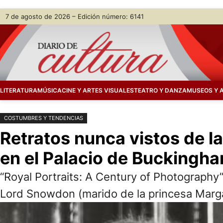
Saltar
Skip
7 de agosto de 2026 – Edición número: 6141
al
to
contenido
content
LITERATURA
MÚSICA
CINE Y ARTES VISUALES
TEATRO Y DANZA
MUSEOS Y 
COSTUMBRES Y TENDENCIAS
Retratos nunca vistos de la
en el Palacio de Buckingh
“Royal Portraits: A Century of Photography
Lord Snowdon (marido de la princesa Margar