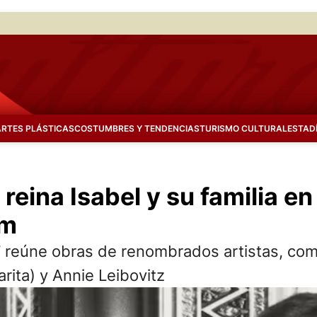
ARTES PLÁSTICAS
COSTUMBRES Y TENDENCIAS
TURISMO CULTURAL
ESTAD
 reina Isabel y su familia e
am
” reúne obras de renombrados artistas, com
ita) y Annie Leibovitz