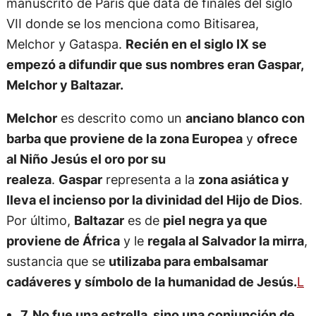
manuscrito de París que data de finales del siglo
VII donde se los menciona como Bitisarea,
Melchor y Gataspa.
Recién en el siglo IX se
empezó a difundir que sus nombres eran Gaspar,
Melchor y Baltazar.
Melchor
es descrito como un
anciano blanco con
barba que proviene de la zona Europea
y
ofrece
al Niño Jesús el oro por su
realeza
.
Gaspar
representa a la
zona asiática y
lleva el incienso por la divinidad del Hijo de Dios
.
Por último,
Baltazar
es de
piel negra ya que
proviene de África
y le
regala al Salvador la mirra
,
sustancia que se
utilizaba para embalsamar
cadáveres y símbolo de la humanidad de Jesús.
L
7. No fue una estrella, sino una conjunción de