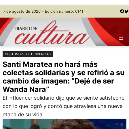
Saltar
Skip
Facebook
Twitter
7 de agosto de 2026 – Edición número: 6141
al
to
contenido
content
COSTUMBRES Y TENDENCIAS
Santi Maratea no hará más
colectas solidarias y se refirió a su
cambio de imagen: “Dejé de ser
Wanda Nara”
El influencer solidario dijo que se siente satisfecho
con lo que logró y contó que atraviesa una nueva
etapa de su vida.